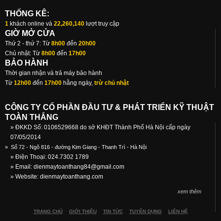
THỐNG KÊ:
1
khách online và
22,260,140
lượt truy cập
GIỜ MỞ CỬA
Thứ 2 - thứ 7: Từ
8h00
đến
20h00
Chủ nhật: Từ
8h00
đến
17h00
BẢO HÀNH
Thời gian nhận và trả máy bảo hành
Từ
12h00
đến
17h00
hằng ngày,
trừ chủ nhật
CÔNG TY CỔ PHẦN ĐẦU TƯ & PHÁT TRIỂN KỸ THUẬT
TOÀN THẮNG
» ĐKKD Số: 0106529668 do sở KHĐT Thành Phố Hà Nội cấp ngày
07/05/2014
»
Số 72 - Ngõ 816 - đường Kim Giang - Thanh Trì - Hà Nội
» Điện Thoại: 024.7302 1789
» Email:
dienmaytoanthang84@gmail.com
» Website: dienmaytoanthang.com
xem thêm
TRANG CHỦ
GIỚI THIỆU
TIN TỨC
TUYỂN DỤNG
LIÊN HỆ