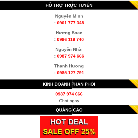
HỖ TRỢ TRỰC TUYẾN
Nguyễn Minh
:
0901 777 348
Hương Soan
:
0986 119 740
Nguyễn Nhài
:
0987 974 666
Thanh Hương
:
0985.127.791
KINH DOANH PHÂN PHỐI
0987 974 666
Chat ngay
QUẢNG CÁO