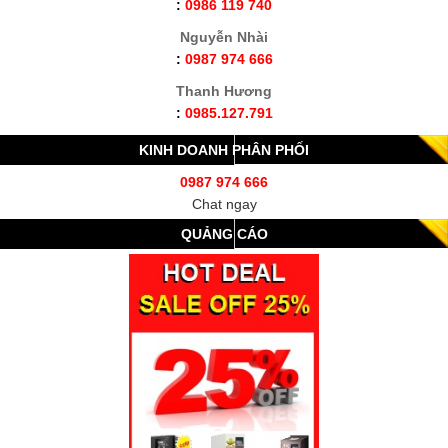
:
0986 119 740
Nguyễn Nhài
:
0987 974 666
Thanh Hương
:
0985.127.791
KINH DOANH PHÂN PHỐI
0987 974 666
Chat ngay
QUẢNG CÁO