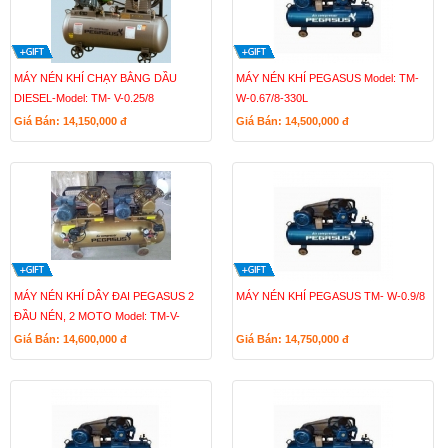
MÁY NÉN KHÍ CHẠY BẰNG DẦU
MÁY NÉN KHÍ PEGASUS Model: TM-
DIESEL-Model: TM- V-0.25/8
W-0.67/8-330L
Giá Bán: 14,150,000
đ
Giá Bán: 14,500,000
đ
MÁY NÉN KHÍ DÂY ĐAI PEGASUS 2
MÁY NÉN KHÍ PEGASUS TM- W-0.9/8
ĐẦU NÉN, 2 MOTO Model: TM-V-
0.25/12.5 x2-230L
Giá Bán: 14,600,000
đ
Giá Bán: 14,750,000
đ