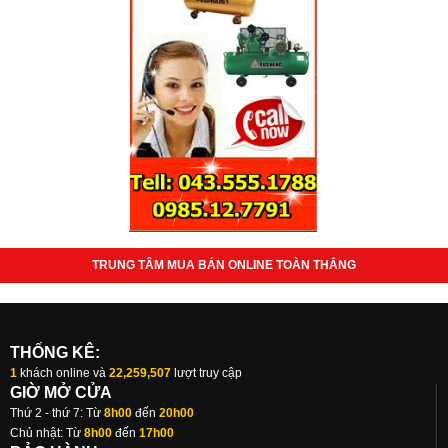
TRUNG TÂM MUA BÁN ONLINE TOÀN THẮNG
THỐNG KÊ:
1
khách online và
22,259,507
lượt truy cập
GIỜ MỞ CỬA
Thứ 2 - thứ 7: Từ
8h00
đến
20h00
Chủ nhật: Từ
8h00
đến
17h00