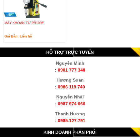
MÁY KHOAN TỪ PB100E
Giá Bán: Liên hệ
HỖ TRỢ TRỰC TUYẾN
Nguyễn Minh
:
0901 777 348
Hương Soan
:
0986 119 740
Nguyễn Nhài
:
0987 974 666
Thanh Hương
:
0985.127.791
KINH DOANH PHÂN PHỐI