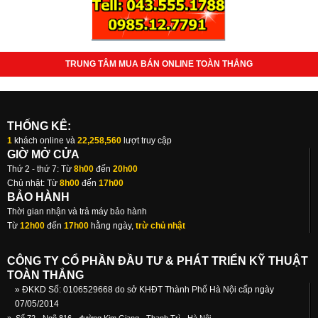
TRUNG TÂM MUA BÁN ONLINE TOÀN THẮNG
THỐNG KÊ:
1
khách online và
22,258,560
lượt truy cập
GIỜ MỞ CỬA
Thứ 2 - thứ 7: Từ
8h00
đến
20h00
Chủ nhật: Từ
8h00
đến
17h00
BẢO HÀNH
Thời gian nhận và trả máy bảo hành
Từ
12h00
đến
17h00
hằng ngày,
trừ chủ nhật
CÔNG TY CỔ PHẦN ĐẦU TƯ & PHÁT TRIỂN KỸ THUẬT
TOÀN THẮNG
» ĐKKD Số: 0106529668 do sở KHĐT Thành Phố Hà Nội cấp ngày
07/05/2014