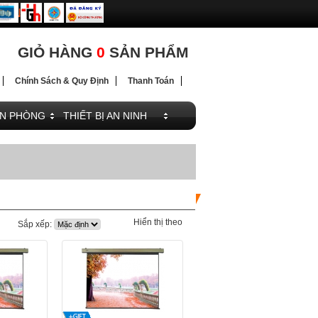
ĐIỆN
ĐIỆN
GIỎ HÀNG
0
SẢN PHẨM
Chính Sách & Quy Định
Thanh Toán
ĂN PHÒNG
THIẾT BỊ AN NINH
Hiển thị theo
Sắp xếp: