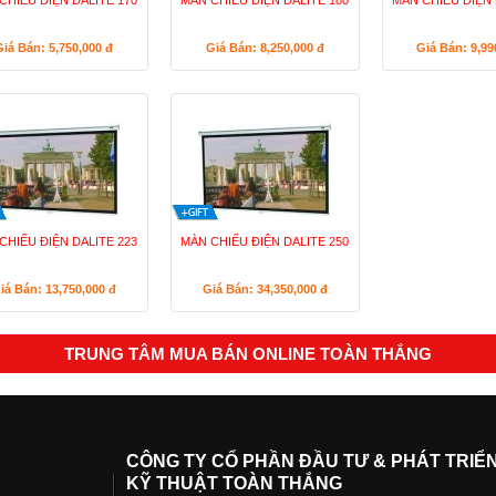
CHIẾU ĐIỆN DALITE 170
MÀN CHIẾU ĐIỆN DALITE 180
MÀN CHIẾU ĐIỆN 
Giá Bán: 5,750,000
đ
Giá Bán: 8,250,000
đ
Giá Bán: 9,9
CHIẾU ĐIỆN DALITE 223
MÀN CHIẾU ĐIỆN DALITE 250
iá Bán: 13,750,000
đ
Giá Bán: 34,350,000
đ
TRUNG TÂM MUA BÁN ONLINE TOÀN THẮNG
CÔNG TY CỔ PHẦN ĐẦU TƯ & PHÁT TRIỂ
KỸ THUẬT TOÀN THẮNG