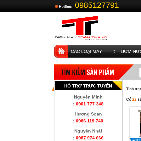
0985127791
CÁC LOẠI MÁY
BƠM NƯỚ
HỖ TRỢ TRỰC TUYẾN
Tình trạ
Nguyễn Minh
Có
22
s
:
0901 777 348
Hương Soan
:
0986 119 740
Nguyễn Nhài
:
0987 974 666