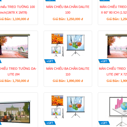
chiếu TREO TƯỜNG 100
MÀN CHIẾU BA CHÂN DALITE
MÀN CHIẾU TREO D
inch(1M78 X 1M78)
100
X 60’’ 80 ICH (1.5
Giá Bán: 1,100,000
đ
Giá Bán: 1,250,000
đ
Giá Bán: 1,2
CHIẾU TREO TƯỜNG DA-
MÀN CHIẾU BA CHÂN DALITE
MÀN CHIẾU TREO
LITE (84
110
LITE (96" X 72
Giá Bán: 1,750,000
đ
Giá Bán: 1,890,000
đ
Giá Bán: 1,9