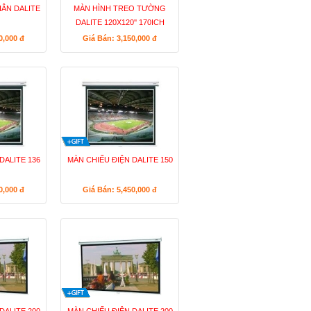
HÂN DALITE
MÀN HÌNH TREO TƯỜNG
DALITE 120X120'' 170ICH
(3.05X3.05M)
50,000
đ
Giá Bán: 3,150,000
đ
DALITE 136
MÀN CHIẾU ĐIỆN DALITE 150
90,000
đ
Giá Bán: 5,450,000
đ