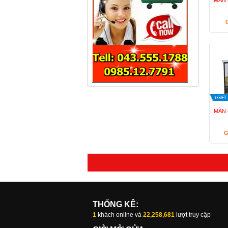
MÀN 
MÀN 
G
THỐNG KÊ:
1
khách online và
22,258,681
lượt truy cập