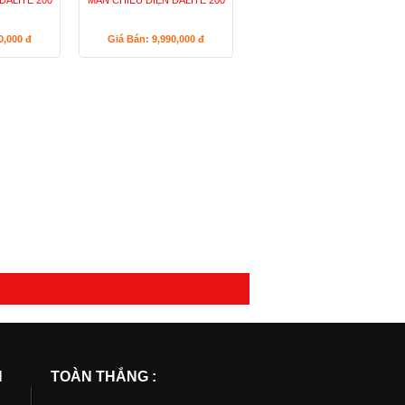
DALITE 200
MÀN CHIẾU ĐIỆN DALITE 200
90,000
đ
Giá Bán: 9,990,000
đ
N
TOÀN THẮNG :