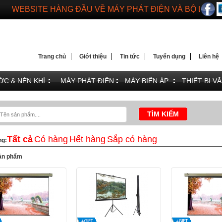
WEBSITE HÀNG ĐẦU VỀ MÁY PHÁT ĐIỆN VÀ BỘ LƯU 
DIENMAYTOANTHANG.COM
WEBSITE HÀNG ĐẦU VỀ MÁY PHÁT ĐIỆN VÀ BỘ LƯU 
Trang chủ
Giới thiệu
Tin tức
Tuyển dụng
Liên hệ
C & NÉN KHÍ
MÁY PHÁT ĐIỆN
MÁY BIẾN ÁP
THIẾT BỊ V
Tất cả
Có hàng
Hết hàng
Sắp có hàng
ng:
ản phẩm