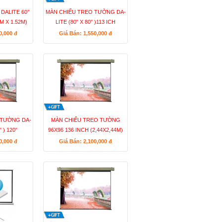
ALITE 60’’
MÀN CHIẾU TREO TƯỜNG DA-
2M X 1.52M)
LITE (80" X 80" )113 ICH
(2.03X2.03M)
50,000
đ
Giá Bán: 1,550,000
đ
 TƯỜNG DA-
MÀN CHIẾU TREO TƯỜNG
" ) 120"
96X96 136 INCH (2,44X2,44M)
00,000
đ
Giá Bán: 2,100,000
đ