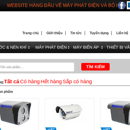
WEBSITE HÀNG ĐẦU VỀ MÁY PHÁT ĐIỆN VÀ BỘ LƯU 
DIENMAYTOANTHANG.COM
WEBSITE HÀNG ĐẦU VỀ MÁY PHÁT ĐIỆN VÀ BỘ LƯU 
Trang chủ
Giới thiệu
Tin tức
Tuyển dụng
Liên hệ
C & NÉN KHÍ
MÁY PHÁT ĐIỆN
MÁY BIẾN ÁP
THIẾT BỊ V
Tất cả
Có hàng
Hết hàng
Sắp có hàng
ng:
ản phẩm