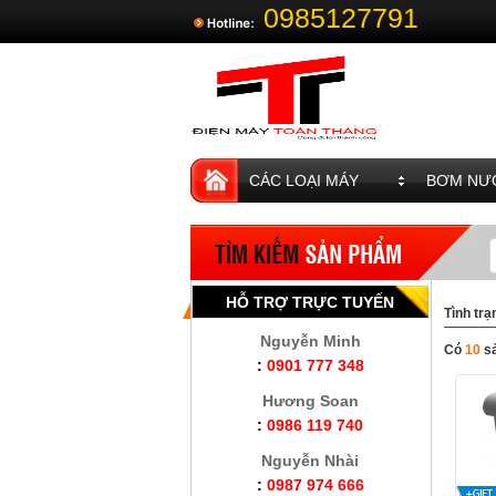
0985127791
CÁC LOẠI MÁY
BƠM NƯỚ
HỖ TRỢ TRỰC TUYẾN
Tình trạ
Nguyễn Minh
Có
10
s
:
0901 777 348
Hương Soan
:
0986 119 740
Nguyễn Nhài
:
0987 974 666