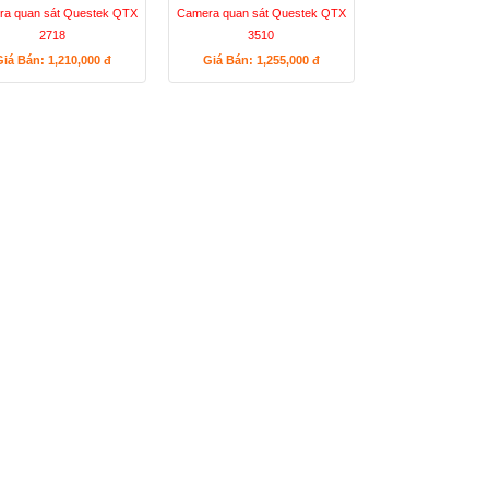
a quan sát Questek QTX
Camera quan sát Questek QTX
2718
3510
Giá Bán: 1,210,000
đ
Giá Bán: 1,255,000
đ