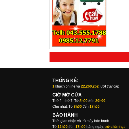
THỐNG KÊ:
1
khách online và
22,260,252
lượt truy cập
GIỜ MỞ CỬA
Thứ 2 - thứ 7: Từ
8h00
đến
20h00
Chủ nhật: Từ
8h00
đến
17h00
BẢO HÀNH
Thời gian nhận và trả máy bảo hành
Từ
12h00
đến
17h00
hằng ngày,
trừ chủ nhật