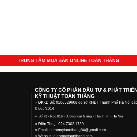
TRUNG TÂM MUA BÁN ONLINE TOÀN THẮNG
CÔNG TY CỔ PHẦN ĐẦU TƯ & PHÁT TRIỂ
KỸ THUẬT TOÀN THẮNG
» ĐKKD Số: 0106529668 do sở KHĐT Thành Phố Hà Nội cấ
07/05/2014
»
Số 72 - Ngõ 816 - đường Kim Giang - Thanh Trì - Hà Nội
» Điện Thoại: 024.7302 1789
» Email:
dienmaytoanthang84@gmail.com
» Website: dienmaytoanthang.com