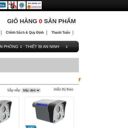
ĐIỆN
ĐIỆN
GIỎ HÀNG
0
SẢN PHẨM
Chính Sách & Quy Định
Thanh Toán
ĂN PHÒNG
THIẾT BỊ AN NINH
Hiển thị theo
Sắp xếp: