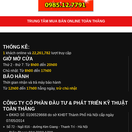
TRUNG TÂM MUA BÁN ONLINE TOÀN THẮNG
THỐNG KÊ:
1
khách online và
22,261,782
lượt truy cập
GIỜ MỞ CỬA
Thứ 2 - thứ 7: Từ
8h00
đến
20h00
Chủ nhật: Từ
8h00
đến
17h00
BẢO HÀNH
Thời gian nhận và trả máy bảo hành
Từ
12h00
đến
17h00
hằng ngày,
trừ chủ nhật
CÔNG TY CỔ PHẦN ĐẦU TƯ & PHÁT TRIỂN KỸ THUẬT
TOÀN THẮNG
» ĐKKD Số: 0106529668 do sở KHĐT Thành Phố Hà Nội cấp ngày
07/05/2014
»
Số 72 - Ngõ 816 - đường Kim Giang - Thanh Trì - Hà Nội