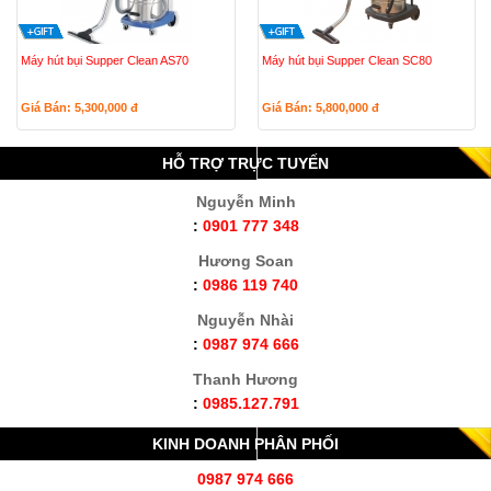
Máy hút bụi Supper Clean AS70
Máy hút bụi Supper Clean SC80
Giá Bán: 5,300,000
đ
Giá Bán: 5,800,000
đ
HỖ TRỢ TRỰC TUYẾN
Nguyễn Minh
:
0901 777 348
Hương Soan
:
0986 119 740
Nguyễn Nhài
:
0987 974 666
Thanh Hương
:
0985.127.791
KINH DOANH PHÂN PHỐI
0987 974 666